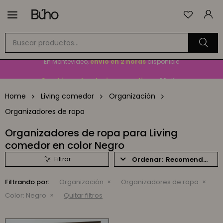

Envío
GRATIS
a todo el país en compras mayores a
$1.500
En Montevideo,
envío en 2 horas
disponible
Cambios y devoluciones gratis
por 30 días
Envío
GRATIS
a todo el país en compras mayores a
$1.500
Home
Living comedor
Organización
Organizadores de ropa
Organizadores de ropa para Living
comedor en color Negro
Recomendados
Filtrando por:
Organización
Organizadores de ropa
Color:
Negro
Quitar filtros