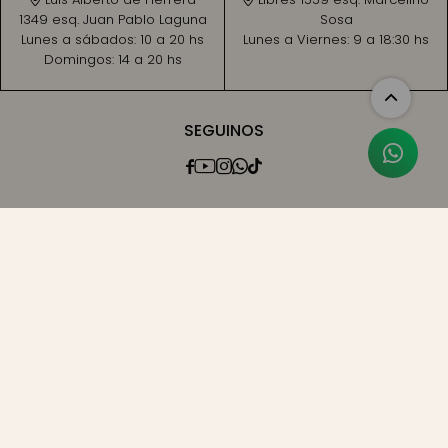
1349 esq. Juan Pablo Laguna
Sosa
Lunes a sábados:
10 a 20 hs
Lunes a Viernes:
9 a 18:30 hs
Domingos:
14 a 20 hs
SEGUINOS




