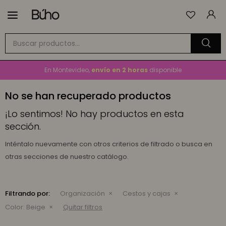

Envío
GRATIS
a todo el país en compras mayores a
$1.500
En Montevideo,
envío en 2 horas
disponible
Cambios y devoluciones gratis
por 30 días
No se han recuperado productos
Envío
GRATIS
a todo el país en compras mayores a
$1.500
¡Lo sentimos! No hay productos en esta
sección.
Inténtalo nuevamente con otros criterios de filtrado o busca en
otras secciones de nuestro catálogo.
Filtrando por:
Organización
Cestos y cajas
Color:
Beige
Quitar filtros