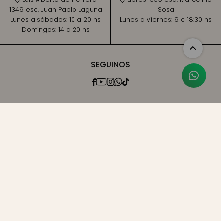
1349 esq. Juan Pablo Laguna
Sosa
Lunes a sábados:
10 a 20 hs
Lunes a Viernes:
9 a 18:30 hs
Domingos:
14 a 20 hs
SEGUINOS




