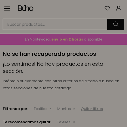

Envío
GRATIS
a todo el país en compras mayores a
$1.500
En Montevideo,
envío en 2 horas
disponible
Cambios y devoluciones gratis
por 30 días
No se han recuperado productos
Envío
GRATIS
a todo el país en compras mayores a
$1.500
¡Lo sentimos! No hay productos en esta
sección.
Inténtalo nuevamente con otros criterios de filtrado o busca en
otras secciones de nuestro catálogo.
Filtrando por:
Textiles
Mantas
Quitar filtros
Te recomendamos quitar:
Textiles