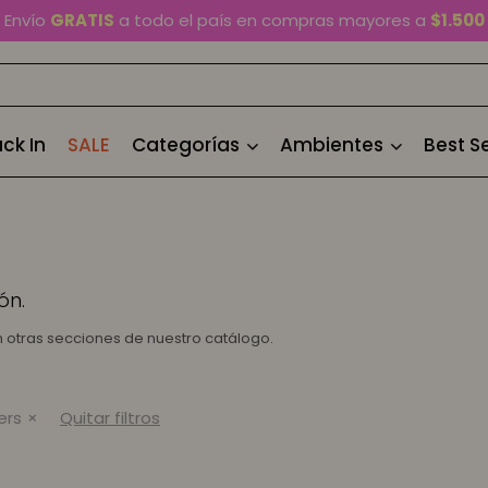
Envío
GRATIS
a todo el país en compras mayores a
$1.500
En Montevideo,
envío en 2 horas
disponible
Cambios y devoluciones gratis
por 30 días
ck In
SALE
Categorías
Ambientes
Best Se
Envío
GRATIS
a todo el país en compras mayores a
$1.500
ón.
en otras secciones de nuestro catálogo.
ers
Quitar filtros