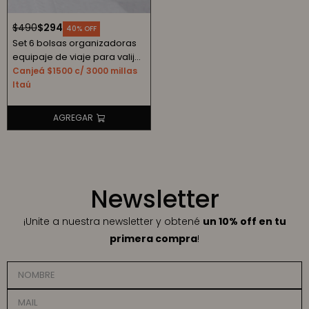
$
490
$
294
40
Set 6 bolsas organizadoras
equipaje de viaje para valija
- gris
Canjeá $1500 c/ 3000 millas
Itaú
Newsletter
¡Unite a nuestra newsletter y obtené
un 10% off en tu
primera compra
!