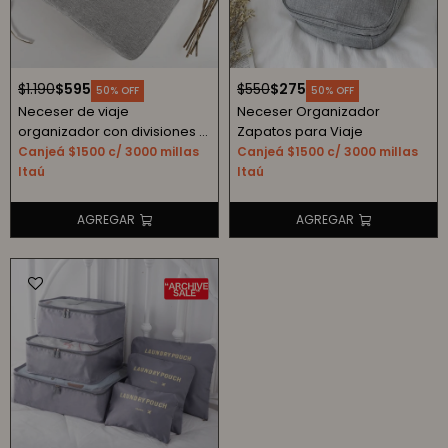
$
1.190
$
595
$
550
$
275
50
50
Neceser de viaje
Neceser Organizador
organizador con divisiones -
Zapatos para Viaje
gris
Canjeá $1500 c/ 3000 millas
Canjeá $1500 c/ 3000 millas
Itaú
Itaú