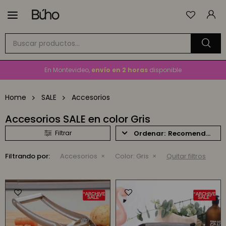

Envío
GRATIS
a todo el país en compras mayores a
$1.500
En Montevideo,
envío en 2 horas
disponible
Cambios y devoluciones gratis
por 30 días
Home
SALE
Accesorios
Envío
GRATIS
a todo el país en compras mayores a
$1.500
Accesorios SALE en color Gris
Recomendados
Filtrando por:
Accesorios
Color:
Gris
Quitar filtros