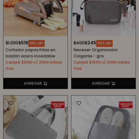
$
1.290
$
516
$
490
$
245
60
50
Cortador papas fritas en
Neceser Organizador
bastón acero inoxidable
Colgante - gris
Canjeá $1500 c/ 3000 millas
Canjeá $1500 c/ 3000 millas
Itaú
Itaú