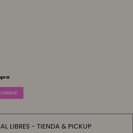
mpra
!
CRIBIRME
L LIBRES - TIENDA & PICKUP