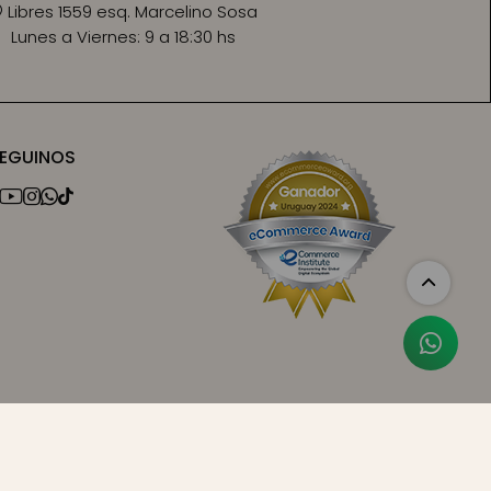
Libres 1559 esq. Marcelino Sosa
Lunes a Viernes:
9 a 18:30 hs
EGUINOS



