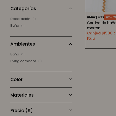
Categorías
$
590
$
472
20
Decoración
(1)
Cortina de bañ
Baño
(1)
marrón
Canjeá $1500 c
Itaú
Ambientes
Baño
(1)
Living comedor
(1)
Color
Materiales
Precio
($)