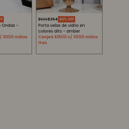
$
590
$
354
40
o Ondas -
Porta velas de vidrio en
colores alto - amber
/ 3000 millas
Canjeá $1500 c/ 3000 millas
Itaú