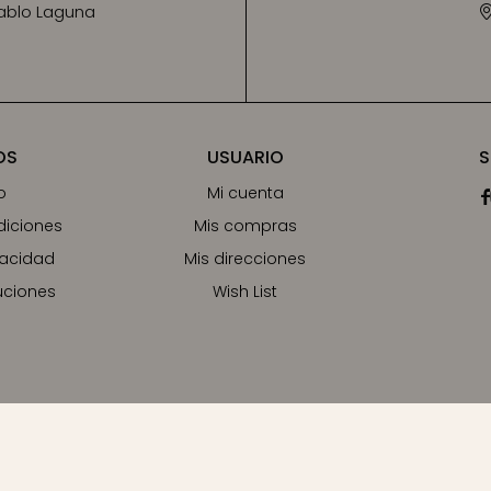
Pablo Laguna
OS
USUARIO
S
o
Mi cuenta

diciones
Mis compras
vacidad
Mis direcciones
uciones
Wish List