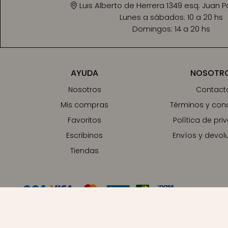
Luis Alberto de Herrera 1349 esq. Juan 
Lunes a sábados:
10 a 20 hs
Domingos:
14 a 20 hs
AYUDA
NOSOTR
Nosotros
Contact
Mis compras
Términos y con
Favoritos
Política de pri
Escribinos
Envíos y devol
Tiendas
© Copyright 2026 / Buho Store