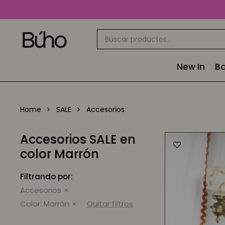
New In
Ba
Home
SALE
Accesorios
Accesorios SALE en
color Marrón
Filtrando por:
Accesorios
Color:
Marrón
Quitar filtros