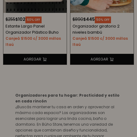
$
255
$
102
$
890
$
445
60
50
Estante Largo Panel
Organizador giratorio 2
Organizador Plástico Buho
niveles bambú
Canjeá $1500 c/ 3000 millas
Canjeá $1500 c/ 3000 millas
Itaú
Itaú
Organizadores para tu hogar: Practicidad y estilo
en cada rincón
¿Buscás mantener tu casa en orden y aprovechar al
máximo cada espacio? Los organizadores son
esenciales para lograr una linda cocina, baño o
dormitorio. En Búho Store, tenemos una variedad de
opciones que combinan diseño y funcionalidad,
perfectas para cualquier ambiente de tu hogar.