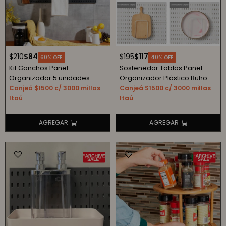
$
210
$
84
$
195
$
117
60
40
Kit Ganchos Panel
Sostenedor Tablas Panel
Organizador 5 unidades
Organizador Plástico Buho
Canjeá $1500 c/ 3000 millas
Canjeá $1500 c/ 3000 millas
Itaú
Itaú