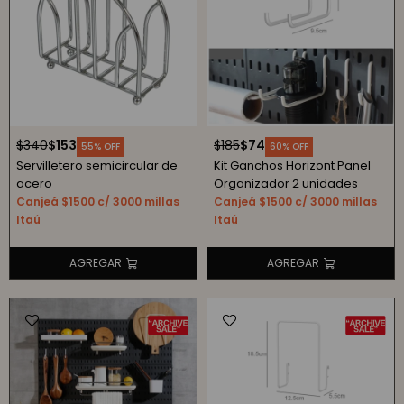
$
340
$
153
$
185
$
74
55
60
Servilletero semicircular de
Kit Ganchos Horizont Panel
acero
Organizador 2 unidades
Canjeá $1500 c/ 3000 millas
Canjeá $1500 c/ 3000 millas
Itaú
Itaú