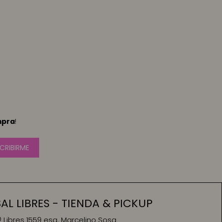
mpra
!
CRIBIRME
L LIBRES - TIENDA & PICKUP
Libres 1559 esq. Marcelino Sosa