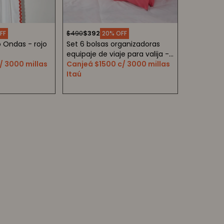
$
490
$
392
20
 Ondas - rojo
Set 6 bolsas organizadoras
equipaje de viaje para valija -
/ 3000 millas
rojo
Canjeá $1500 c/ 3000 millas
Itaú