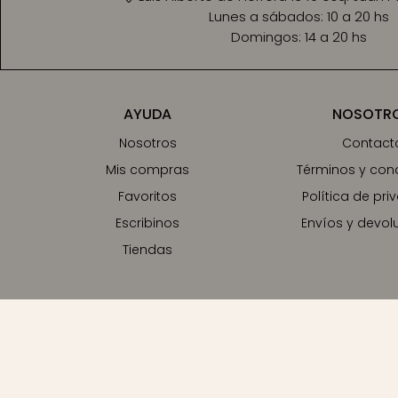
Lunes a sábados:
10 a 20 hs
Domingos:
14 a 20 hs
AYUDA
NOSOTR
Nosotros
Contact
Mis compras
Términos y con
Favoritos
Política de pri
Escribinos
Envíos y devol
Tiendas
© Copyright 2026 / Buho Store