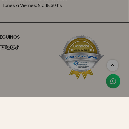
Lunes a Viernes:
9 a 18:30 hs
EGUINOS



