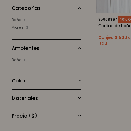
Categorías
$
590
$
354
Baño
40
(1)
Cortina de baño
Viajes
(1)
Canjeá $1500 c
Itaú
Ambientes
Baño
(1)
Color
Materiales
Precio
($)