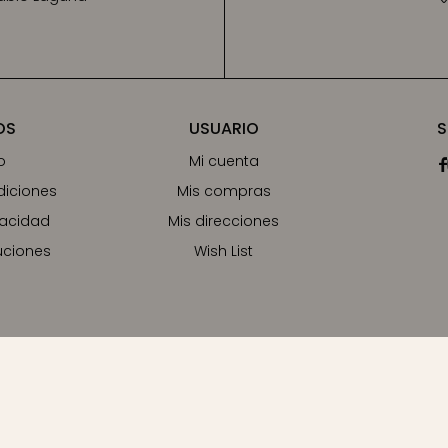
OS
USUARIO
S
o
Mi cuenta

diciones
Mis compras
vacidad
Mis direcciones
uciones
Wish List