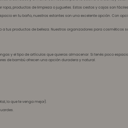
ropa, productos de limpieza o juguetes. Estos cestos y cajas son fáciles
spacio en tu baño, nuestros estantes son una excelente opción. Con opci
a tus productos de belleza. Nuestros organizadores para cosméticos so
gas y el tipo de artículos que quieras almacenar. Si tenés poco espacio
ores de bambú ofrecen una opción duradera y natural.
tal, lo que te venga mejor).
guardes.