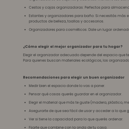
Cestos y cajas organizadoras: Perfectos para almacenar 
Estantes y organizadores para baño: Si necesitás más e
productos de belleza, toallas y accesorios.
Organizadores para cosméticos: Dale un lugar ordenado 
¿Cómo elegir el mejor organizador para tu hogar?
Elegir el organizador adecuado depende del espacio que ten
Para quienes buscan materiales ecológicos, los organizad
Recomendaciones para elegir un buen organizador
Medir bien el espacio donde lo vas a poner.
Pensar qué cosas querés guardar en el organizador.
Elegir el material que más te guste (madera, plástico, me
Asegurarte de que sea fácil de usar y acceder a lo que 
Ver si tiene la capacidad para lo que querés ordenar.
Fijarte que combine con la onda de tu casa.