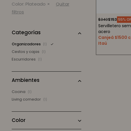
Color:
Plateado
Quitar
filtros
$
340
$
153
55
Servilletero sem
acero
Categorías
Canjeá $1500 c
Itaú
Organizadores
(1)
Cestos y cajas
(1)
Escurridores
(1)
Ambientes
Cocina
(1)
Living comedor
(1)
Color