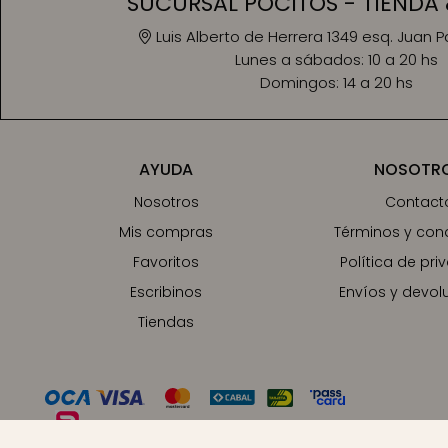
SUCURSAL POCITOS - TIENDA 
Luis Alberto de Herrera 1349 esq. Juan 
Lunes a sábados:
10 a 20 hs
Domingos:
14 a 20 hs
AYUDA
NOSOTR
Nosotros
Contact
Mis compras
Términos y con
Favoritos
Política de pri
Escribinos
Envíos y devol
Tiendas