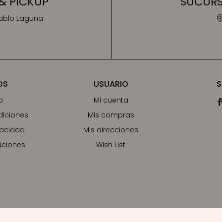
& PICKUP
SUCURSA
Pablo Laguna
OS
USUARIO
S
o
Mi cuenta

diciones
Mis compras
vacidad
Mis direcciones
uciones
Wish List