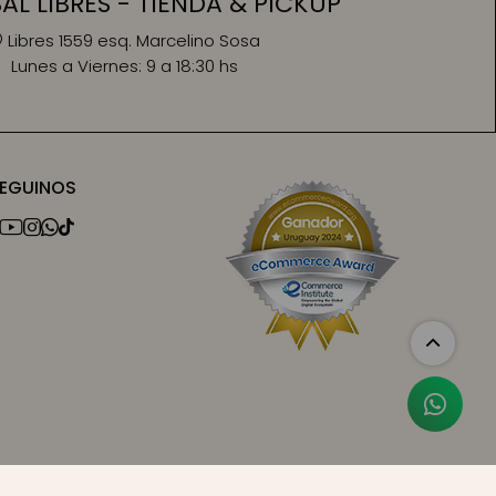
L LIBRES - TIENDA & PICKUP
Libres 1559 esq. Marcelino Sosa
Lunes a Viernes:
9 a 18:30 hs
EGUINOS



