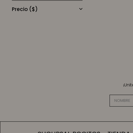
Precio
($)
¡Uni