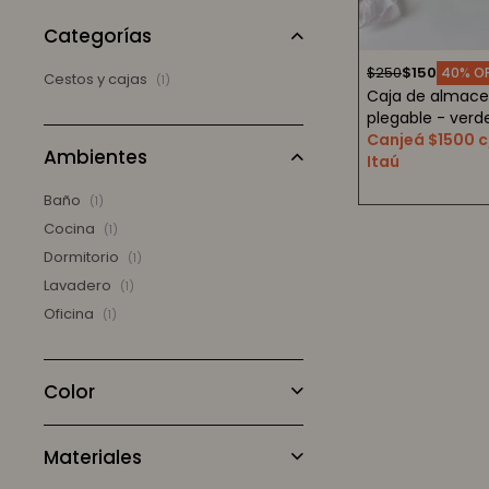
Categorías
$
250
$
150
40
Cestos y cajas
(1)
Caja de almac
plegable - verd
Canjeá $1500 c
Ambientes
Itaú
Baño
(1)
Cocina
(1)
Dormitorio
(1)
Lavadero
(1)
Oficina
(1)
Color
Materiales