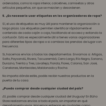
ordenadas, como la ropa interior, calcetines, camisetas y otros
artículos pequeños, sin que se mezclen y desordenen.
5. ¿Es necesario usar etiquetas en los organizadores de ropa?
Sí, el uso de etiquetas es muy útil para mantener la organización a
largo plazo. Las etiquetas permiten identificar rápidamente el
contenido de cada cajón o caja, facilitando el acceso y evitando la
confusión. Esto es especialmente útil si tienes varios organizadores
para diferentes tipos de ropa o si cambias las prendas de lugar con
frecuencia.
Si, hacemos envíos a todos los departamentos. Enviamos a: Artigas,
Salto, Paysandú, Rivera, Tacuarembó, Cerro Largo, Río Negro, Soriano,
Durazno, Treinta y Tres, Lavalleja, Florida, Flores, Colonia, San José,
Canelones, Montevideo, Maldonado y Rocha.
No importa dónde estés, podés recibir nuestros productos en la
puerta de tu casa.
¿Puedo comprar desde cualquier ciudad del país?
¡Sí, podés comprar desde cualquier ciudad del Uruguay! En Búho
Store realizamos envíos a todo el país, sin importar en qué
departamento vivas. Hacemos entregas en ciudades como