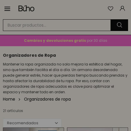

Envío
GRATIS
a todo el país en compras mayores a
$1.500
En Montevideo,
envío en 2 horas
disponible
Cambios y devoluciones gratis
por 30 días
Envío
GRATIS
a todo el país en compras mayores a
$1.500
Organizadores de Ropa
Mantener la ropa organizada no solo mejora la estética del hogar,
sino que también facilita el día a día. Un armario desordenado
puede generar estrés, hacer que pierdas tiempo buscando prendas y
hasta afectar la durabilidad de tu ropa. Por eso, contar con
organizadores de ropa adecuados es clave para optimizar el
espacio y mantener todo en orden.
Home
Organizadores de ropa
21 artículos
Recomendados