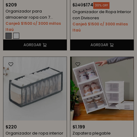
$
209
$
249
$
174
30
Organizador para
Organizador de Ropa Interior
almacenar ropa con 7
con Divisores
divisiones - Gris
Canjeá $1500 c/ 3000 millas
Canjeá $1500 c/ 3000 millas
Itaú
Itaú
$
220
$
1.199
Organizador de ropa interior
Zapatera plegable