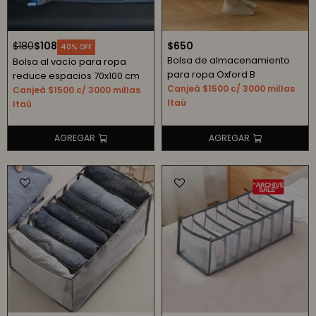
$
180
$
108
$
650
40
Bolsa de almacenamiento
Bolsa al vacío para ropa
para ropa Oxford B
reduce espacios 70x100 cm
Canjeá $1500 c/ 3000 millas
Canjeá $1500 c/ 3000 millas
Itaú
Itaú