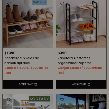
$
1.390
$
390
Zapatera 2 niveles de
Zapatera 4 estantes
bambú apilable
organizador zapatos
Canjeá $1500 c/ 3000 millas
Canjeá $1500 c/ 3000 millas
Itaú
Itaú