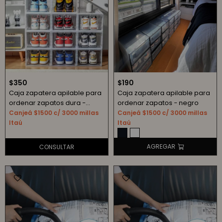
$
350
$
190
Caja zapatera apilable para
Caja zapatera apilable para
ordenar zapatos dura -
ordenar zapatos - negro
Transparente
Canjeá $1500 c/ 3000 millas
Canjeá $1500 c/ 3000 millas
Itaú
Itaú