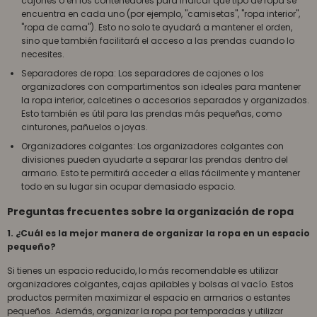
cajones o en los contenedores para indicar qué tipo de ropa se
encuentra en cada uno (por ejemplo, "camisetas", "ropa interior",
"ropa de cama"). Esto no solo te ayudará a mantener el orden,
sino que también facilitará el acceso a las prendas cuando lo
necesites.
Separadores de ropa: Los separadores de cajones o los
organizadores con compartimentos son ideales para mantener
la ropa interior, calcetines o accesorios separados y organizados.
Esto también es útil para las prendas más pequeñas, como
cinturones, pañuelos o joyas.
Organizadores colgantes: Los organizadores colgantes con
divisiones pueden ayudarte a separar las prendas dentro del
armario. Esto te permitirá acceder a ellas fácilmente y mantener
todo en su lugar sin ocupar demasiado espacio.
Preguntas frecuentes sobre la organización de ropa
1. ¿Cuál es la mejor manera de organizar la ropa en un espacio
pequeño?
Si tienes un espacio reducido, lo más recomendable es utilizar
organizadores colgantes, cajas apilables y bolsas al vacío. Estos
productos permiten maximizar el espacio en armarios o estantes
pequeños. Además, organizar la ropa por temporadas y utilizar