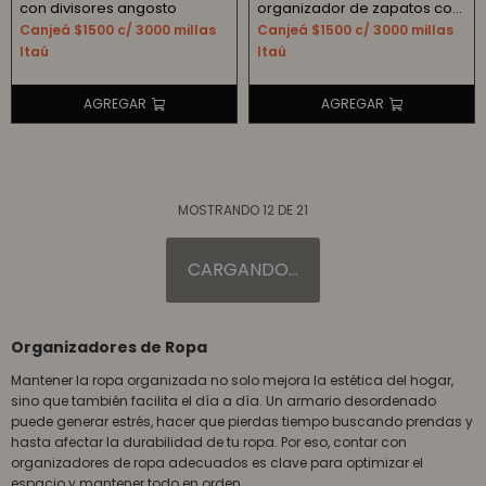
con divisores angosto
organizador de zapatos con
tapas y puertas 3 niveles
Canjeá $1500 c/ 3000 millas
Canjeá $1500 c/ 3000 millas
Itaú
Itaú
MOSTRANDO
12
DE
21
Organizadores de Ropa
Mantener la ropa organizada no solo mejora la estética del hogar,
sino que también facilita el día a día. Un armario desordenado
puede generar estrés, hacer que pierdas tiempo buscando prendas y
hasta afectar la durabilidad de tu ropa. Por eso, contar con
organizadores de ropa adecuados es clave para optimizar el
espacio y mantener todo en orden.